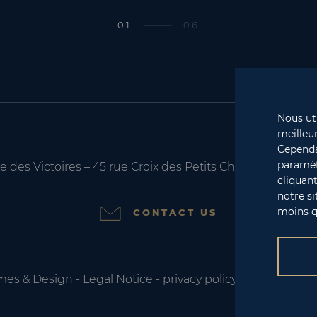
01
06
Nous uti
meilleur
Cependan
paramètr
e des Victoires – 45 rue Croix des Petits Champs – 75001 
cliquant
notre si
moins q
CONTACT US
mes & Design
-
Legal Notice
-
privacy policy
-
Designed by