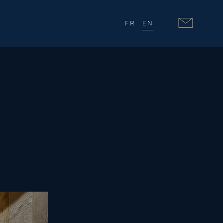
FR
EN